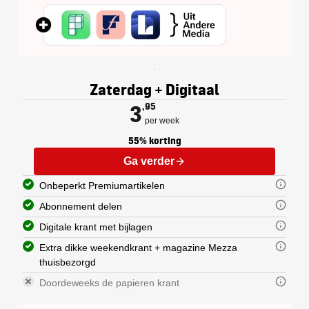
Elk abonnement op de Gelderlander 
U kunt uw abonnement delen met een
De digitale krant is een exacte kop
De zaterdagkrant van de Gelderland
De doordeweekse krant wordt van m
Zaterdag + Digitaal
Nationaal en internationaal 
Regionaal nieuws: nieuws uit 
3
,95
Op maandag ontvangt u een extra sp
per week
55% korting
Ga verder
Onbeperkt Premiumartikelen
Abonnement delen
Digitale krant met bijlagen
Extra dikke weekendkrant + magazine Mezza
thuisbezorgd
Doordeweeks de papieren krant