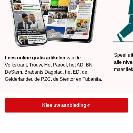
Speel
ui
Lees online gratis
artikelen
van de
alle niv
Volkskrant, Trouw, Het Parool, het AD, BN
maar lief
DeStem, Brabants Dagblad, het ED, de
Gelderlander, de PZC, de Stentor en Tubantia.
Kies uw aanbieding