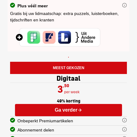
Plus véél meer
Gratis bij uw lidmaatschap: extra puzzels, luisterboeken,
tijdschriften en kranten
Elk abonnement op de Gelderlander 
U kunt uw abonnement delen met een
De digitale krant is een exacte kop
De zaterdagkrant van de Gelderland
De doordeweekse krant wordt van m
Nationaal en internationaal 
MEEST GEKOZEN
Regionaal nieuws: nieuws uit 
Digitaal
Op maandag ontvangt u een extra sp
3
,50
per week
49% korting
Ga verder
Onbeperkt Premiumartikelen
Abonnement delen