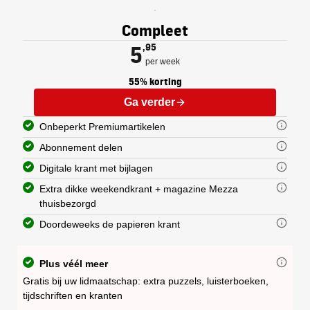
Elk abonnement op de Gelderlander 
U kunt uw abonnement delen met een
De digitale krant is een exacte kop
De zaterdagkrant van de Gelderland
De doordeweekse krant wordt van m
Compleet
Nationaal en internationaal 
Regionaal nieuws: nieuws uit 
5
,95
Op maandag ontvangt u een extra sp
per week
55% korting
Ga verder
Onbeperkt Premiumartikelen
Abonnement delen
Digitale krant met bijlagen
Extra dikke weekendkrant + magazine Mezza
thuisbezorgd
Doordeweeks de papieren krant
Plus véél meer
Gratis bij uw lidmaatschap: extra puzzels, luisterboeken,
tijdschriften en kranten