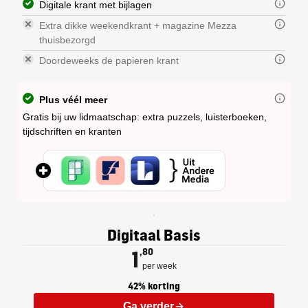
Digitale krant met bijlagen
Extra dikke weekendkrant + magazine Mezza
thuisbezorgd
Doordeweeks de papieren krant
Plus véél meer
Gratis bij uw lidmaatschap: extra puzzels, luisterboeken,
tijdschriften en kranten
Elk abonnement op de Gelderlander 
U kunt uw abonnement delen met een
De digitale krant is een exacte kop
De zaterdagkrant van de Gelderland
De doordeweekse krant wordt van m
Digitaal Basis
Nationaal en internationaal 
Regionaal nieuws: nieuws uit 
1
,80
Op maandag ontvangt u een extra sp
per week
42% korting
Ga verder